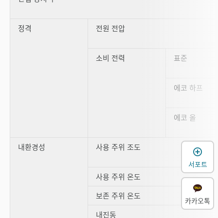
정격
전원 전압
소비 전력
표준
에코 하프
에코 올
내환경성
사용 주위 조도
서포트
사용 주위 온도
보존 주위 온도
카카오톡
내진동