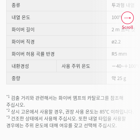
종류
투과형 내열
*2
*3
내열 온도
100℃
Scroll
화이버 길이
2 m 프리 컷
화이버 직경
ø2.2
화이버 허용 곡률 반경
R5 mm
내환경성
사용 주위 온도
－40~＋100
중량
약 25 g
*1
검출 거리와 관련해서는 화이버 앰프의 카탈로그를 참조해
주십시오.
*2
상시 고온에서 사용할 경우, 권장 사용 온도는 85℃ 이하입니다.
*3
건조한 상태에서 사용해 주십시오. 또한 내열 타입을 사용할
경우에는 주위 온도에 대해 여유를 갖고 선택해 주십시오.