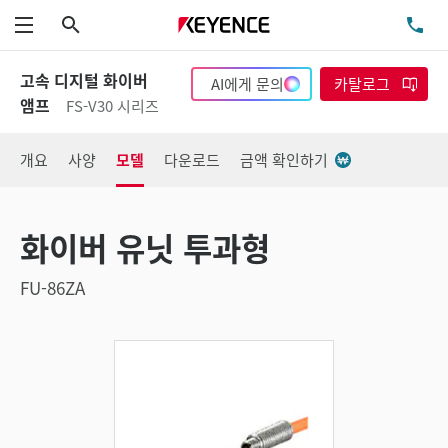
검색
TE
메뉴
고속 디지털 화이버
AI에게 문의
카탈로그
앰프
FS-V30 시리즈
개요
사양
모델
다운로드
금액 확인하기
화이버 유닛 투과형
FU-86ZA