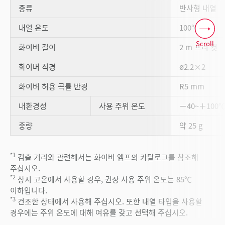
종류
반사형 내열
*2
*3
내열 온도
100℃
Scroll
화이버 길이
2 m 프리 컷
화이버 직경
ø2.2×2
화이버 허용 곡률 반경
R5 mm
내환경성
사용 주위 온도
－40~＋100
중량
약 25 g
*1
검출 거리와 관련해서는 화이버 앰프의 카탈로그를 참조해
주십시오.
*2
상시 고온에서 사용할 경우, 권장 사용 주위 온도는 85℃
이하입니다.
*3
건조한 상태에서 사용해 주십시오. 또한 내열 타입을 사용할
경우에는 주위 온도에 대해 여유를 갖고 선택해 주십시오.