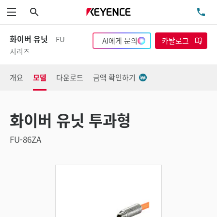
검색
TE
메뉴
화이버 유닛
FU
AI에게 문의
카탈로그
시리즈
개요
모델
다운로드
금액 확인하기
화이버 유닛 투과형
FU-86ZA