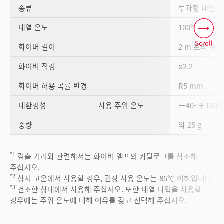
종류
투과형 내열
*2
*3
내열 온도
100℃
Scroll
화이버 길이
2 m 프리 컷
화이버 직경
ø2.2
화이버 허용 곡률 반경
R5 mm
내환경성
사용 주위 온도
－40~＋100
중량
약 25 g
*1
검출 거리와 관련해서는 화이버 앰프의 카탈로그를 참조해
주십시오.
*2
상시 고온에서 사용할 경우, 권장 사용 온도는 85℃ 이하입니다.
*3
건조한 상태에서 사용해 주십시오. 또한 내열 타입을 사용할
경우에는 주위 온도에 대해 여유를 갖고 선택해 주십시오.