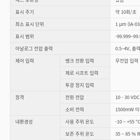
표시 주기
약 10회/초
최소 표시 단위
1 µm (IA-03
표시 범위
-99.999~99
아날로그 전압 출력
0.5~4V, 
제어 입력
뱅크 전환 입력
무전압 입력
제로 시프트 입력
투광 정지 입력
정격
전원 전압
10 - 30 VD
소비 전력
1500mW 이
내환경성
사용 주위 온도
-10 ~ +55
보존 주위 온도
35 ~ 85 