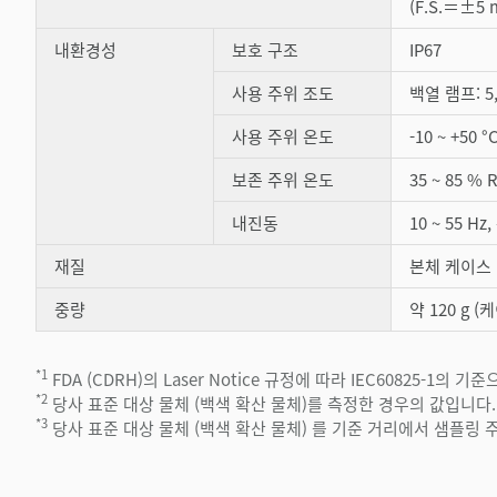
(F.S.＝±5 
내환경성
보호 구조
IP67
사용 주위 조도
백열 램프: 5,
사용 주위 온도
-10 ~ +50
보존 주위 온도
35 ~ 85 
내진동
10 ~ 55 Hz
재질
본체 케이스：
중량
약 120 g 
*1
FDA (CDRH)의 Laser Notice 규정에 따라 IEC60825-1
*2
당사 표준 대상 물체 (백색 확산 물체)를 측정한 경우의 값입니다.
*3
당사 표준 대상 물체 (백색 확산 물체) 를 기준 거리에서 샘플링 주기