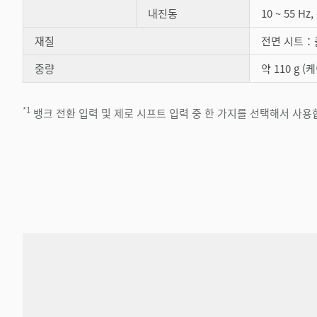
내진동
10 ~ 55 Hz
재질
전면 시트：
중량
약 110 g 
*1
뱅크 전환 입력 및 제로 시프트 입력 중 한 가지를 선택해서 사용합니다