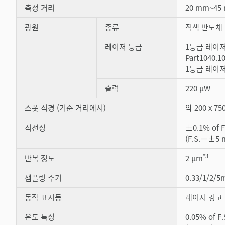
측정 거리
20 mm~45
광원
종류
적색 반도체 
레이저 등급
1등급 레이저 
Part1040.1
1등급 레이저 제
출력
220 µW
스폿 직경 (기준 거리에서)
약 200 x 75
직선성
±0.1% of F
(F.S.＝±5 
*3
반복 정도
2 µm
샘플링 주기
0.33/1/2/
동작 표시등
레이저 경고：
온도 특성
0.05% of F