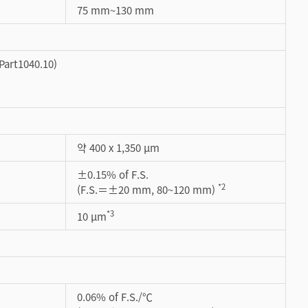
75 mm~130 mm
rt1040.10)
약 400 x 1,350 µm
±0.15% of F.S.
*2
(F.S.＝±20 mm, 80~120 mm)
*3
10 µm
0.06% of F.S./℃