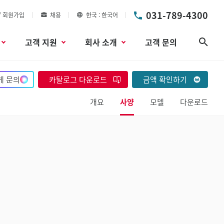
031-789-4300
/ 회원가입
채용
한국
한국어
고객 지원
회사 소개
고객 문의
검색
게 문의
카탈로그 다운로드
금액 확인하기
개요
사양
모델
다운로드