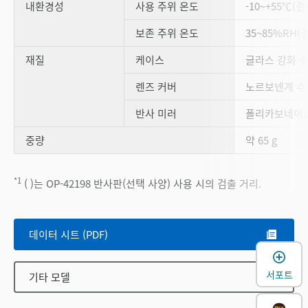
내환경성
사용 주위 온도
-10~+55℃(
보존 주위 온도
35~85%RH(
재질
케이스
글라스 강화 
렌즈 커버
노르보넨계 수
반사 미러
폴리카보네이트
중량
약 65 g
*1
( )는 OP-42198 반사판(선택 사양) 사용 시의 검출 거리.
데이터 시트 (PDF)
서포트
기타 모델