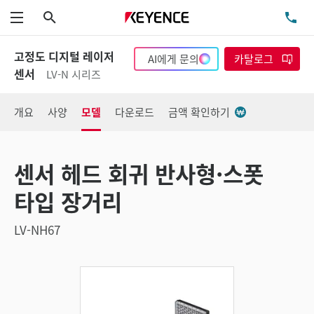
검색
TE
메뉴
고정도 디지털 레이저
AI에게 문의
카탈로그
센서
LV-N 시리즈
개요
사양
모델
다운로드
금액 확인하기
센서 헤드 회귀 반사형·스폿
타입 장거리
LV-NH67