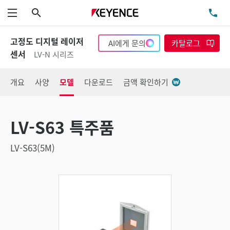
검색
TE
메뉴
고정도 디지털 레이저
AI에게 문의
카탈로그
센서
LV-N 시리즈
개요
사양
모델
다운로드
금액 확인하기
LV-S63 특주품
LV-S63(5M)