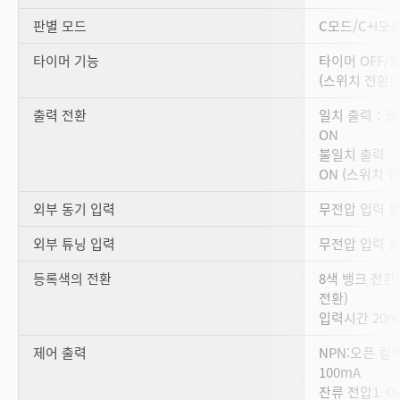
판별 모드
C모드/C+I모드
타이머 기능
타이머 OFF/
(스위치 전환)
출력 전환
일치 출력：등
ON
불일치 출력：
ON (스위치 전
외부 동기 입력
무전압 입력 응답
외부 튜닝 입력
무전압 입력 응
등록색의 전환
8색 뱅크 전환
전환)
입력시간 20m
제어 출력
NPN:오픈 컬렉
100mA
잔류 전압1. 0