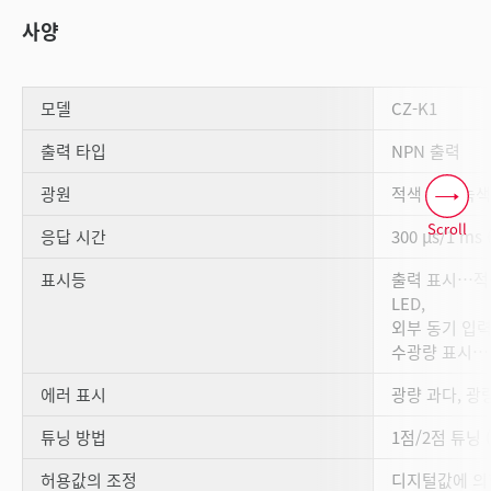
사양
모델
CZ-K1
출력 타입
NPN 출력
광원
적색 LED·녹색
Scroll
응답 시간
300 µs/1 m
표시등
출력 표시…적색
LED,
외부 동기 입력
수광량 표시…LC
에러 표시
광량 과다, 광
튜닝 방법
1점/2점 튜닝 
허용값의 조정
디지털값에 의