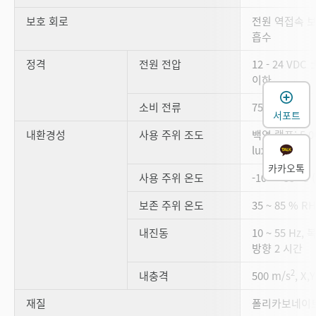
보호 회로
전원 역접속 보
흡수
정격
전원 전압
12 - 24 VDC 
이하
소비 전류
75 mA 이하
서포트
내환경성
사용 주위 조도
백열 램프: 5,00
lux 이하
카카오톡
사용 주위 온도
-10 ~ +55 
보존 주위 온도
35 ~ 85 % 
내진동
10 ~ 55 Hz,
방향 2 시간
2
내충격
500 m/s
, X
재질
폴리카보네이