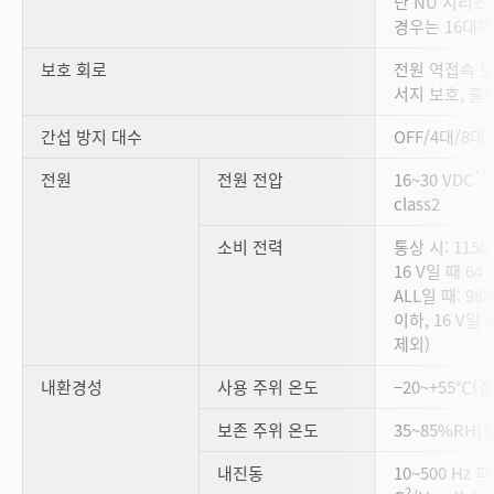
단 NU 시리즈
경우는 16대까
보호 회로
전원 역접속 보
서지 보호, 출
간섭 방지 대수
OFF/4대/8대
*3
전원
전원 전압
16~30 VDC
class2
소비 전력
통상 시: 1150
16 V일 때 64
ALL일 때: 98
이하, 16 V일 
제외)
내환경성
사용 주위 온도
−20~+55℃(
보존 주위 온도
35~85%RH(
내진동
10~500 Hz 
2