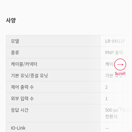
사양
모델
LR-XN11P
종류
PNP 출력
케이블/커넥터
케이블
Scroll
기본 유닛/증설 유닛
기본 유닛
제어 출력 수
2
외부 입력 수
1
*1
응답 시간
500 μs
/1 m
전환식
IO-Link
—