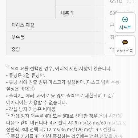
G
/Hz X, Y,
2
내충격
500 m/s
(50 
케이스 재질
본체, 커버: 
서포트
부속품
취급 설명서
중량
약 80 g
카카오톡
*1
500 μs를 선택한 경우, 아래의 제한 사항이 있습니다.
• 튜닝은 2점 튜닝만.
• 튜닝 시에 검출 범위 마스크가 설정된다.(마스크 범위 수동
설정은 비대응)
• 출력2는 에러, 자이로 등 경보 출력으로 제한되며 표준/
에어리어는 사용할 수 없습니다.
• 간섭 방지 기능은 비대응
*2
간섭 방지 대수를 4대 또는 8대로 선택한 경우 응답 시간이
다음과 같이 바뀝니다. 4대 선택 시: 6 ms/18 ms/60 ms/1.2 s
전환식, 8대 선택 시: 12 ms/36 ms/120 ms/2.4 s 전환식.
*3
증설 기기를 4대 이상 증설하는 경우에는 전원 전압을 20 V