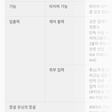
기능
타이머 기능
타이머 OFF/
온 오프 딜레이
입출력
제어 출력
오픈 컬렉터 30 
전환식
단독 사용 시: 
이하/2출력 합계
1출력 최대 50
잔류 전압 PNP
mA 이하)/2.2
mA)
외부 입력
튜닝/투광 정지
어긋남 검출 
단락 전류 PNP
입력 시간 3 ms
OFF(튜닝 선택
ms 이상 OFF)
증설 유닛의 증설
8대까지 가능(