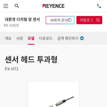
검색
TE
메뉴
내환경 디지털 광 센서
AI에게 문의
카탈로그
PX 시리즈
개요
사양
모델
다운로드
금액 확인하기
센서 헤드 투과형
PX-H71