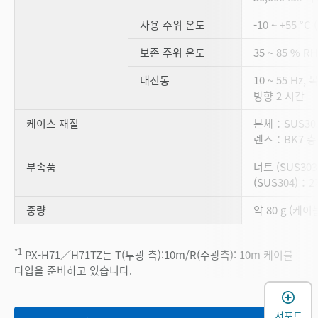
사용 주위 온도
-10 ~ +55 
보존 주위 온도
35 ~ 85 % 
내진동
10 ~ 55 Hz,
방향 2 시간
케이스 재질
본체：SUS303
렌즈：BK7 
부속품
너트 (SUS30
(SUS304)：2
중량
약 80 g (케이
*1
PX-H71／H71TZ는 T(투광 측):10m/R(수광측): 10m 케이블
타입을 준비하고 있습니다.
서포트