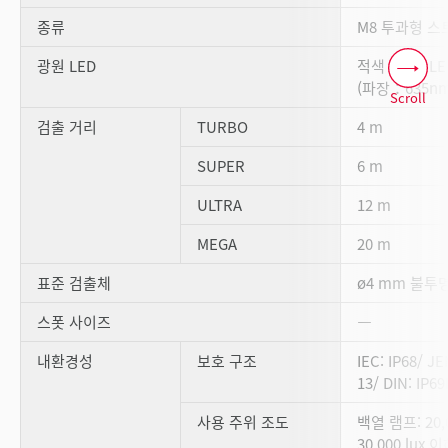
종류
M8 투과형 
광원 LED
적색 4원소 LE
(파장：635nm
Scroll
검출 거리
TURBO
4 m
SUPER
6 m
ULTRA
12 m
MEGA
20 m
표준 검출체
ø4 mm 불투
스폿 사이즈
―
내환경성
보호 구조
IEC: IP68/ JE
13/ DIN: IP69
사용 주위 조도
백열 램프: 20,
30,000 lux 