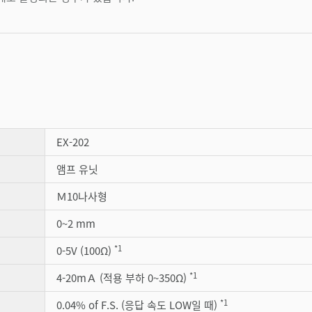
EX-202
앰프 유닛
Ｍ10나사형
0~2 mm
*1
0-5V (100Ω)
*1
4-20mＡ (적용 부하 0~350Ω)
*1
0.04% of F.S. (응답 속도 LOW일 때)