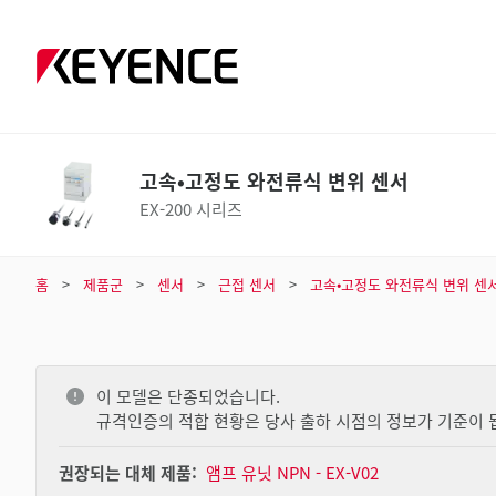
고속•고정도 와전류식 변위 센서
EX-200 시리즈
홈
제품군
센서
근접 센서
고속•고정도 와전류식 변위 센
이 모델은 단종되었습니다.
규격인증의 적합 현황은 당사 출하 시점의 정보가 기준이 
권장되는 대체 제품:
앰프 유닛 NPN - EX-V02