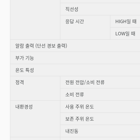
직선성
응답 시간
HIGH일 때
LOW일 때
알람 출력 (단선 경보 출력)
부가 기능
온도 특성
정격
전원 전압/소비 전류
소비 전류
내환경성
사용 주위 온도
보존 주위 온도
내진동