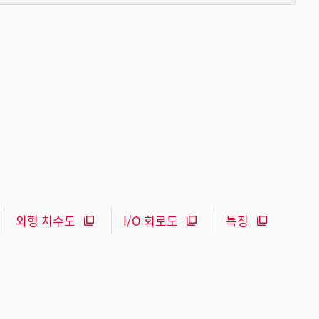
외형 치수도
I/O 회로도
특징