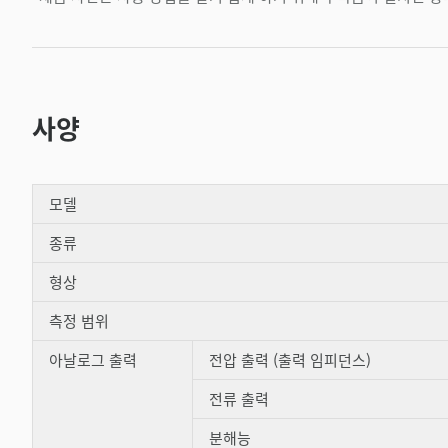
사양
모델
종류
형상
측정 범위
아날로그 출력
전압 출력 (출력 임피던스)
전류 출력
분해능