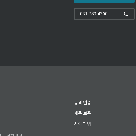
031-789-4300
규격 인증
제품 보증
사이트 맵
서현동 서현빌딩