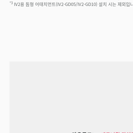
*3
IV2용 돔형 어태치먼트(IV2-GD05/IV2-GD10) 설치 시는 제외입