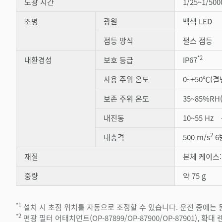
노광 시간
1/25~1/500
조명
광원
백색 LED
점등 방식
펄스 점등
*2
내환경성
보호 등급
IP67
사용 주위 온도
0~+50℃(
보존 주위 온도
35~85%R
내진동
10~55 Hz
2
내충격
500 m/s
6
재질
본체 케이스:
중량
약 75 g
*1
설치 시 초점 위치를 자동으로 조정할 수 있습니다. 운전 중에는
*2
편광 필터 어태치먼트(OP-87899/OP-87900/OP-87901), 확