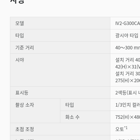
모델
IV2-G300CA
타입
광시야 타입
기준 거리
40～300 m
시야
설치 거리 40
42(H)×31
설치 거리 30
275(H)×20
표시등
2색등(표시 
촬상 소자
타입
1/3인치 컬러
화소 수
752(H)×48
*1
초점 조정
오토