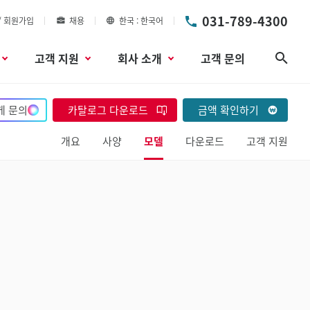
031-789-4300
/ 회원가입
채용
한국
한국어
고객 지원
회사 소개
고객 문의
검색
게 문의
카탈로그 다운로드
금액 확인하기
개요
사양
모델
다운로드
고객 지원