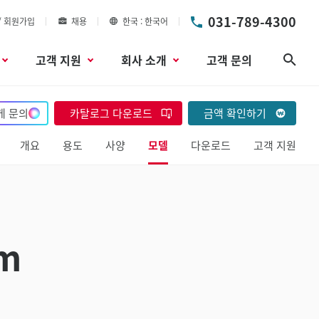
031-789-4300
/ 회원가입
채용
한국
한국어
고객 지원
회사 소개
고객 문의
검색
게 문의
카탈로그 다운로드
금액 확인하기
개요
용도
사양
모델
다운로드
고객 지원
m