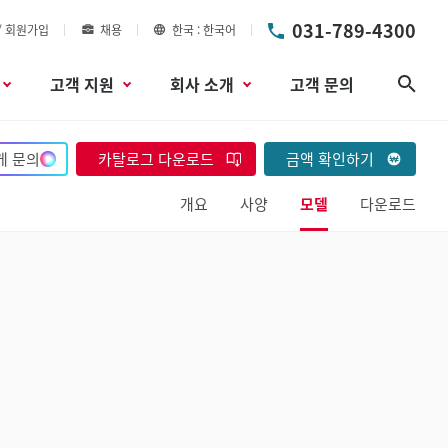
031-789-4300
/ 회원가입
채용
한국
한국어
고객 지원
회사 소개
고객 문의
검색
게 문의
카탈로그 다운로드
금액 확인하기
개요
사양
모델
다운로드