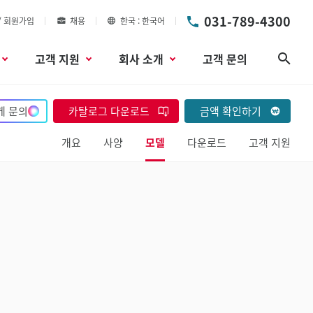
031-789-4300
/ 회원가입
채용
한국
한국어
고객 지원
회사 소개
고객 문의
검색
게 문의
카탈로그 다운로드
금액 확인하기
개요
사양
모델
다운로드
고객 지원