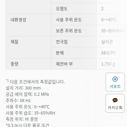
오염도
2
내환경성
사용 주위 온도
0~+40℃
보존 주위 온도
35~85%RH(
재질
전극침
실리콘
본체
ABS/PC
중량
제전바 부
1,750 g
*1
다음 조건에서의 측정값입니다.
서포트
설치 거리: 300 mm
공급 에어 압력: 0.2 MPa
주파수: 68 Hz
사용 주위 온도: 0~+40℃
카카오톡
사용 주위 습도: 35~65%RH
측정 위치: 바 중앙
*0.3 m/s 다운 플로 조건