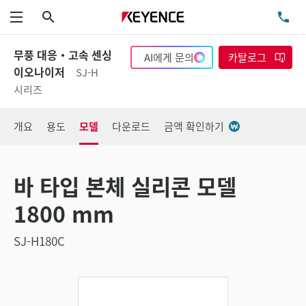
검색
TE
메뉴
무풍 대응・고속 센싱
AI에게 문의
카탈로그
이오나이저
SJ-H
시리즈
개요
용도
모델
다운로드
금액 확인하기
바 타입 본체 실리콘 모델
1800 mm
SJ-H180C