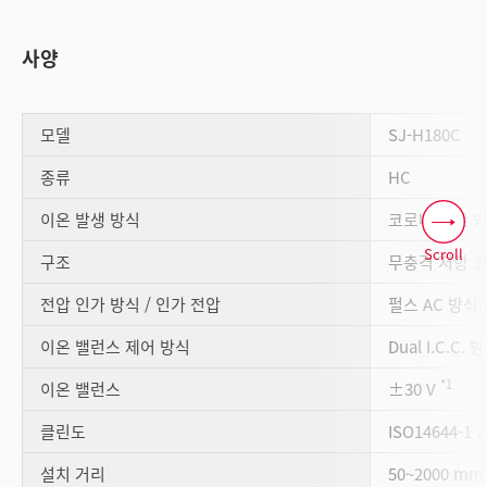
사양
모델
SJ-H180C
종류
HC
이온 발생 방식
코로나 방전 
Scroll
구조
무충격 저항 
전압 인가 방식 / 인가 전압
펄스 AC 방식/
이온 밸런스 제어 방식
Dual I.C.C. 
*1
이온 밸런스
±30 V
클린도
ISO14644-1
설치 거리
50~2000 mm