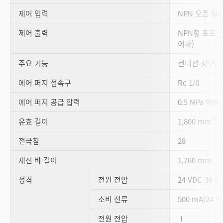
제어 입력
NPN 오픈 컬
제어 출력
NPN형 포토 릴
이하)
주요 기능
컨디션 경보, 
에어 퍼지 접속구
Rc 1/8
*
에어 퍼지 공급 압력
0.5 MPa 이하
*4
유효 길이
1,800 mm
전극침
28
제전 바 길이
1,760 mm
정격
전원 전압
24 VDC-36 V
소비 전류
500 mA(24 V
전원 전압
Ⅰ