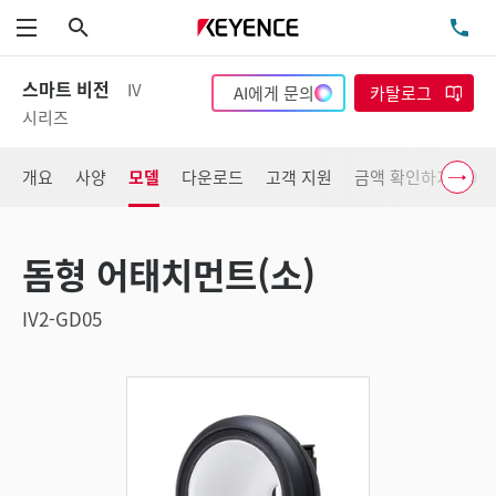
검색
TE
메뉴
스마트 비전
IV
AI에게 문의
카탈로그
시리즈
개요
사양
모델
다운로드
고객 지원
금액 확인하기
돔형 어태치먼트(소)
IV2-GD05