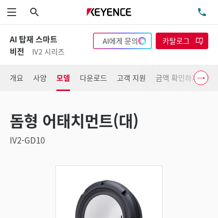
검색
TE
메뉴
AI 탑재 스마트
AI에게 문의
카탈로그
비전
IV2 시리즈
개요
사양
모델
다운로드
고객 지원
금액 확인하기
돔형 어태치먼트(대)
IV2-GD10