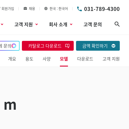
031-789-4300
/ 회원가입
채용
한국
한국어
고객 지원
회사 소개
고객 문의
검색
게 문의
카탈로그 다운로드
금액 확인하기
개요
용도
사양
모델
다운로드
고객 지원
 m