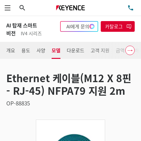
검색
TE
메뉴
AI 탑재 스마트
AI에게 문의
카탈로그
비전
IV4 시리즈
개요
용도
사양
모델
다운로드
고객 지원
금액 확인하
Ethernet 케이블(M12 X 8핀
- RJ-45) NFPA79 지원 2m
OP-88835