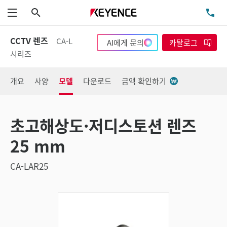
검색
TE
메뉴
CCTV 렌즈
CA-L
AI에게 문의
카탈로그
시리즈
개요
사양
모델
다운로드
금액 확인하기
초고해상도·저디스토션 렌즈
25 mm
CA-LAR25