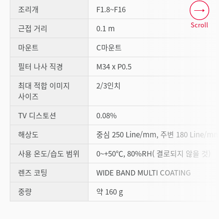
조리개
F1.8~F16
Scroll
근접 거리
0.1 m
마운트
C마운트
필터 나사 직경
M34 x P0.5
최대 적합 이미지
2/3인치
사이즈
TV 디스토션
0.08%
해상도
중심 250 Line/mm, 주변 180 Line/m
사용 온도/습도 범위
0~+50℃, 80%RH( 결로되지 않을 것)
렌즈 코팅
WIDE BAND MULTI COATING
중량
약 160 g