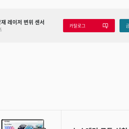
탑재 레이저 변위 센서
카탈로그
즈