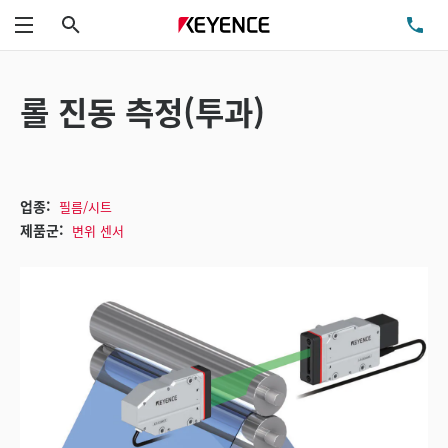
검색
TE
메뉴
롤 진동 측정(투과)
업종:
필름/시트
제품군:
변위 센서