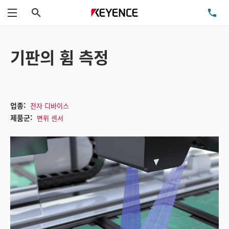
검색
TE
메뉴
기판의 휨 측정
업종:
전자 디바이스
제품군:
변위 센서