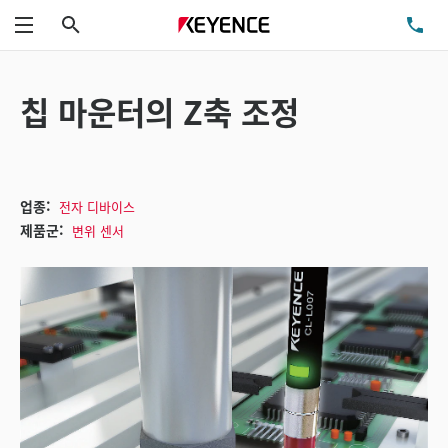
검색
TE
메뉴
칩 마운터의 Z축 조정
업종:
전자 디바이스
제품군:
변위 센서