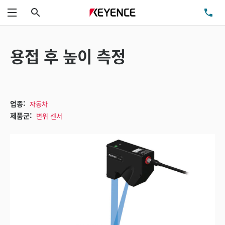
검색
TE
메뉴
용접 후 높이 측정
업종:
자동차
제품군:
변위 센서