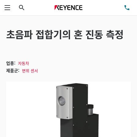
검색
TE
메뉴
초음파 접합기의 혼 진동 측정
업종:
자동차
제품군:
변위 센서