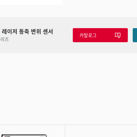
 레이저 동축 변위 센서
카탈로그
 시리즈