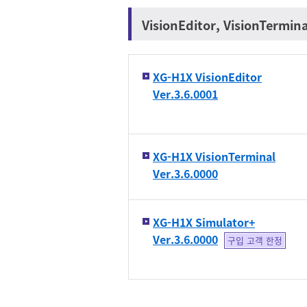
VisionEditor, VisionTermin
XG-H1X VisionEditor
Ver.3.6.0001
XG-H1X VisionTerminal
Ver.3.6.0000
XG-H1X Simulator+
Ver.3.6.0000
구입 고객 한정