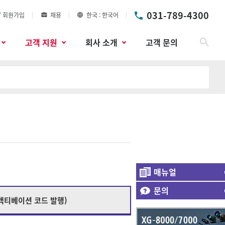
031-789-4300
/ 회원가입
채용
한국
한국어
고객 지원
회사 소개
고객 문의
검색
매뉴얼
문의
액티베이션 코드 발행)