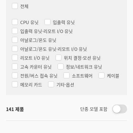
전체
CPU 유닛
입출력 유닛
입출력 유닛·리모트 I/O 유닛
아날로그/온도 유닛
아날로그/온도 유닛·리모트 I/O 유닛
리모트 I/O 유닛
위치 결정·모션 유닛
고속 카운터 유닛
정보/네트워크 유닛
전원/버스 접속 유닛
소프트웨어
케이블
메모리 카드
기타·옵션
141
제품
단종 모델 포함