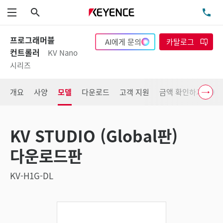
검색
TE
메뉴
프로그래머블
AI에게 문의
카탈로그
컨트롤러
KV Nano
시리즈
개요
사양
모델
다운로드
고객 지원
금액 확인하기
KV STUDIO (Global판)
다운로드판
KV-H1G-DL