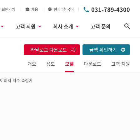
031-789-4300
/ 회원가입
채용
한국
한국어
고객 지원
회사 소개
고객 문의
검색
카탈로그 다운로드
금액 확인하기
개요
용도
모델
다운로드
고객 지원
 이미지 치수 측정기