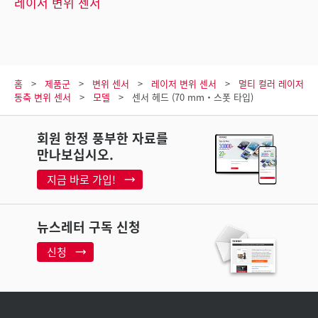
레이저 변위 센서
홈
제품군
변위 센서
레이저 변위 센서
멀티 컬러 레이저
동축 변위 센서
모델
센서 헤드 (70 mm・스폿 타입)
회원 한정 풍부한 자료를
만나보십시오.
지금 바로 가입!
뉴스레터 구독 신청
신청