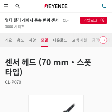
검색
TE
메뉴
멀티 컬러 레이저 동축 변위 센서
CL-
카탈로그
3000 시리즈
개요
용도
사양
모델
다운로드
고객 지원
금액 확인하
센서 헤드 (70 mm・스폿
타입)
CL-P070