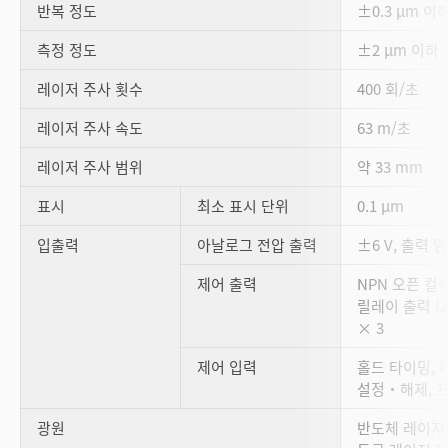
반복 정도
±0.3 µm 이
측정 정도
±2 µm 이하
레이저 주사 횟수
400 회/초
레이저 주사 속도
63 m/초
레이저 주사 범위
약 33 mm
표시
최소 표시 단위
0.1 µm
입출력
아날로그 전압 출력
±6 V, 출력 
제어 출력
NPN 오픈 컬렉터
릴레이 출력 (25
× 3
제어 입력
홀드 타이밍, 
설정・해제, 프
광원
반도체 레이저 (7