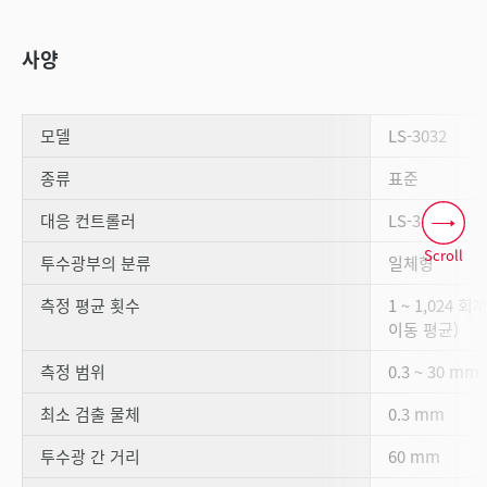
사양
모델
LS-3032
종류
표준
대응 컨트롤러
LS-3100
Scroll
투수광부의 분류
일체형
측정 평균 횟수
1 ~ 1,024 
이동 평균)
측정 범위
0.3 ~ 30 mm
최소 검출 물체
0.3 mm
투수광 간 거리
60 mm