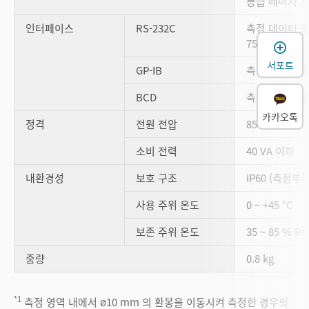
등급 레이저 제품 
인터페이스
RS-232C
측정 데이터 출
75 ~ 19,200 
서포트
GP-IB
측정 데이터 출
BCD
측정 데이터 출력
카카오톡
정격
전원 전압
85 ~ 264 VAC
소비 전력
40 VA 이하
내환경성
보호 구조
IP60 (측정부)
사용 주위 온도
0 ~ +45 °C
보존 주위 온도
35 ~ 85 % 
중량
0.8 kg
*1
측정 영역 내에서 ø10 mm 의 환봉을 이동시켜 측정한 경우의