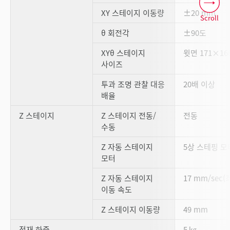
XY 스테이지 이동량
±20 mm
Scroll
θ 회전각
±90도
XYθ 스테이지
윗면 171×16
사이즈
투과 조명 관찰 대응
20배 이상
배율
Z 스테이지
Z 스테이지 전동/
전동
수동
Z 자동 스테이지
5상 스테핑 모
모터
Z 자동 스테이지
17 mm/sec(
이동 속도
Z 스테이지 이동량
49 mm
적재 하중
5 ㎏