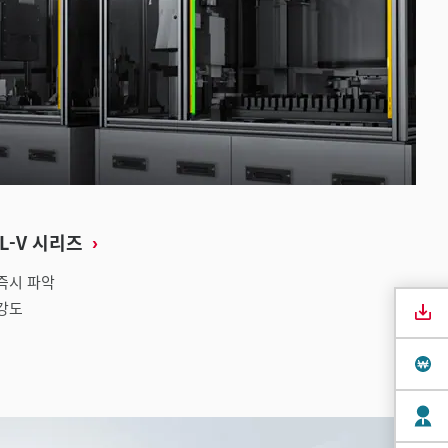
L-V 시리즈
즉시 파악
고강도