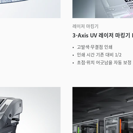
레이저 마킹기
3-Axis UV 레이저 마킹기
고발색·무결점 인쇄
인쇄 시간 기존 대비 1/2
초점·위치 어긋남을 자동 보정