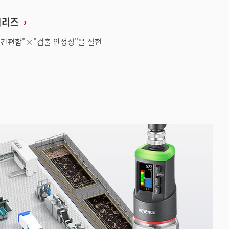
 시리즈
"간편함"×"검출 안정성"을 실현