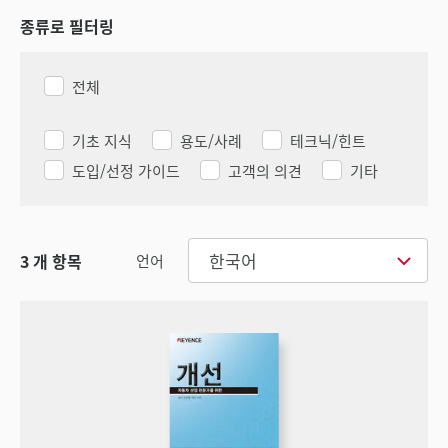
종류로 필터링
전체
기초 지식
용도/사례
테크닉/힌트
도입/선정 가이드
고객의 의견
기타
한국어
3
개 항목
언어