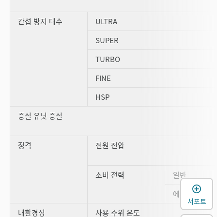
간섭 방지 대수
ULTRA
SUPER
TURBO
FINE
HSP
증설 유닛 증설
정격
전원 전압
소비 전력
일반
에코 하프
서포트
내환경성
사용 주위 온도