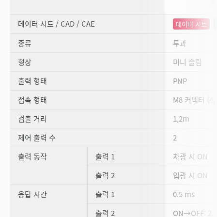
데이터 시트 / CAD / CAE
데이터 시트
종류
투과
형상
미니 슬림
출력 형태
PNP
접속 형태
M8 커넥터 (4p
검출 거리
1,2m
제어 출력 수
2
출력 동작
출력 1
차광 시 ON
출력 2
입광 시 ON
응답 시간
출력 1
0.5 ms
출력 2
ON→OFF: 2.