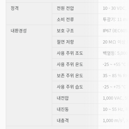
정격
전원 전압
10 - 30 VDC
소비 전류
투광기: 11 mA
내환경성
보호 구조
IP67 (IEC6052
절연 저항
20 MΩ 이상 (
사용 주위 조도
백열등: 5,000 
사용 주위 온도
-25 ~ +55 
보존 주위 온도
35 ~ 85 % 
사용 주위 습도
-25 ~ +75 °C
내전압
1,000 VAC, 5
내진동
10 ~ 55 Hz,
2
내충격
1,000 m/s
, 