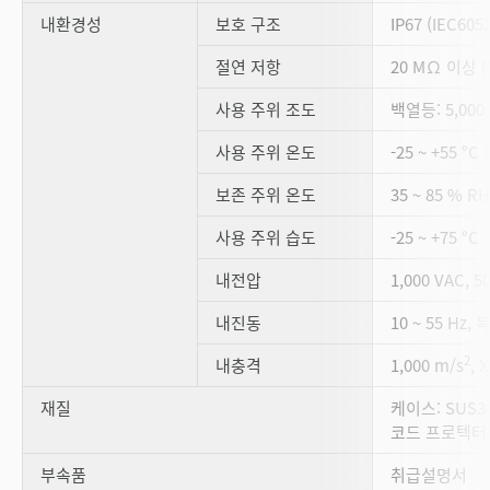
내환경성
보호 구조
IP67 (IEC6052
절연 저항
20 MΩ 이상 (
사용 주위 조도
백열등: 5,000 
사용 주위 온도
-25 ~ +55 
보존 주위 온도
35 ~ 85 % 
사용 주위 습도
-25 ~ +75 °C
내전압
1,000 VAC, 5
내진동
10 ~ 55 Hz,
2
내충격
1,000 m/s
, 
재질
케이스: SUS3
코드 프로텍터
부속품
취급설명서