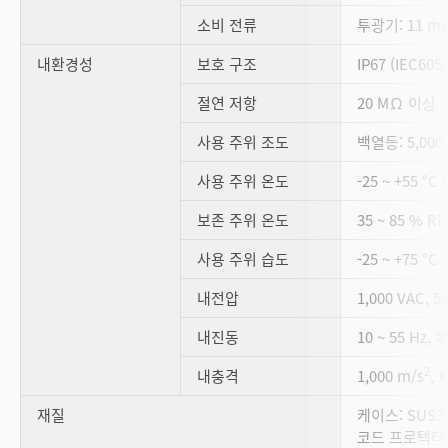
소비 전류
투광기: 11 mA
내환경성
보호 구조
IP67 (IEC6052
절연 저항
20 MΩ 이상 (
사용 주위 조도
백열등: 5,000 
사용 주위 온도
-25 ~ +55 
보존 주위 온도
35 ~ 85 % 
사용 주위 습도
-25 ~ +75 °C
내전압
1,000 VAC, 5
내진동
10 ~ 55 Hz,
2
내충격
1,000 m/s
, 
재질
케이스: SUS3
코드 프로텍터