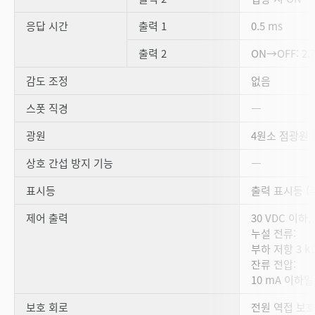
응답 시간
출력 1
0.5 ms
출력 2
ON→OFF: 2.
감도 조정
없음
스폿 직경
―
광원
4원소 점광원 적
상호 간섭 방지 기능
―
표시등
출력 표시등 (주
제어 출력
30 VDC 이하,
누설 전류:
부하 저항 3 kΩ
잔류 전압:
10 mA 이하일 때
보호 회로
전원 역접 보호