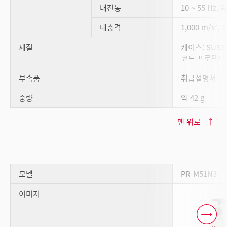
내진동
10 ~ 55 Hz,
2
내충격
1,000 m/s
, 
재질
케이스: SUS3
코드 프로텍터
부속품
취급설명서
중량
약 42 g
맨 위로
모델
PR-M51N3
이미지