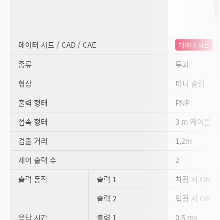
데이터 시트 / CAD / CAE
데이터 시트
종류
투과
형상
미니 슬림
출력 형태
PNP
접속 형태
3 m 케이블
검출 거리
1,2m
제어 출력 수
2
출력 동작
출력 1
차광 시 ON
출력 2
입광 시 ON
응답 시간
출력 1
0.5 ms