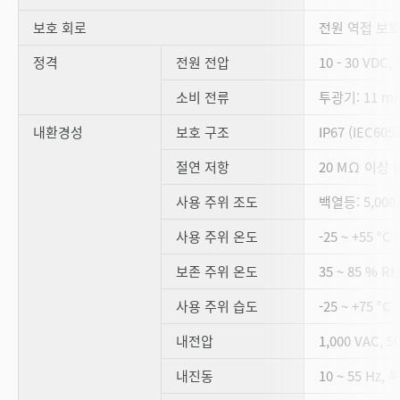
보호 회로
전원 역접 보호
정격
전원 전압
10 - 30 VDC
소비 전류
투광기: 11 mA
내환경성
보호 구조
IP67 (IEC6052
절연 저항
20 MΩ 이상 (
사용 주위 조도
백열등: 5,000 
사용 주위 온도
-25 ~ +55 
보존 주위 온도
35 ~ 85 % 
사용 주위 습도
-25 ~ +75 °C
내전압
1,000 VAC, 5
내진동
10 ~ 55 Hz,