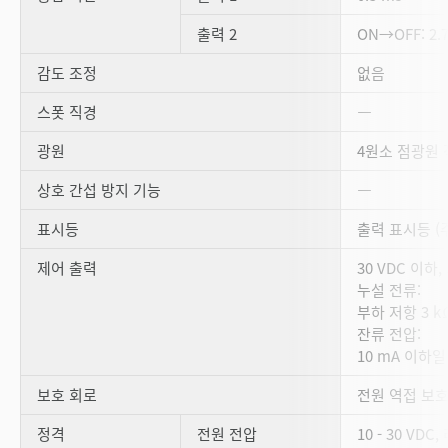
출력 2
ON→OFF: 2.
감도 조정
없음
스폿 직경
―
광원
4원소 점광원 적
상호 간섭 방지 기능
―
표시등
출력 표시등 (주
제어 출력
30 VDC 이하,
누설 전류:
부하 저항 3 kΩ
잔류 전압:
10 mA 이하일 때
보호 회로
전원 역접 보호
정격
전원 전압
10 - 30 VDC