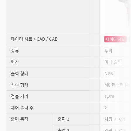
데이터 시트 / CAD / CAE
데이터 시트
종류
투과
형상
미니 슬림
출력 형태
NPN
접속 형태
M8 커넥터 (4p
검출 거리
1,2m
제어 출력 수
2
출력 동작
출력 1
차광 시 ON
출력 2
입광 시 ON