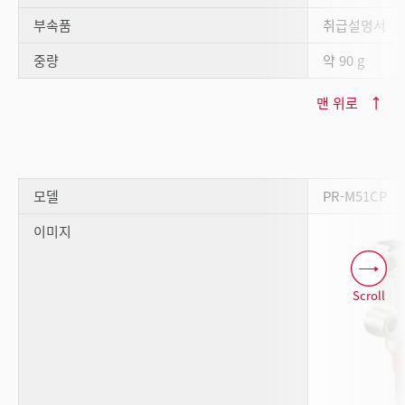
부속품
취급설명서
중량
약 90 g
맨 위로
모델
PR-M51CP
이미지
Scroll