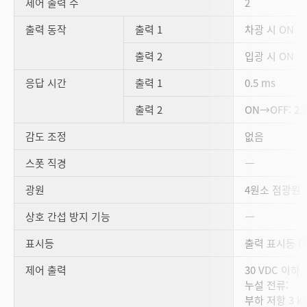
제어 출력 수
2
출력 동작
출력 1
차광 시 ON
출력 2
입광 시 ON
응답 시간
출력 1
0.5 ms
출력 2
ON→OFF: 2.
감도 조정
없음
스폿 직경
―
광원
4원소 점광원 적
상호 간섭 방지 기능
―
표시등
출력 표시등 (주
제어 출력
30 VDC 이하,
누설 전류:
부하 저항 3 kΩ