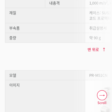
2
내충격
1,000 m/s
, 
재질
케이스: SUS3
코드 프로텍터
부속품
취급설명서
중량
약 90 g
맨 위로
모델
PR-M51CN
이미지
Scroll