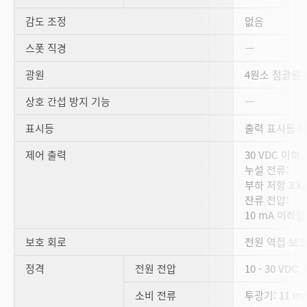
감도 조정
없음
스폿 직경
―
광원
4원소 점광원 적
상호 간섭 방지 기능
―
표시등
출력 표시등 (주
제어 출력
30 VDC 이하,
누설 전류:
부하 저항 3 kΩ
잔류 전압:
10 mA 이하일 때
보호 회로
전원 역접 보호
정격
전원 전압
10 - 30 VDC
소비 전류
투광기: 11 mA