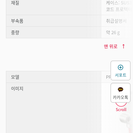
재질
케이스: SUS3
코드 프로텍터
부속품
취급설명서
중량
약 26 g
맨 위로
서포트
모델
PR-M51P3
이미지
카카오톡
Scroll