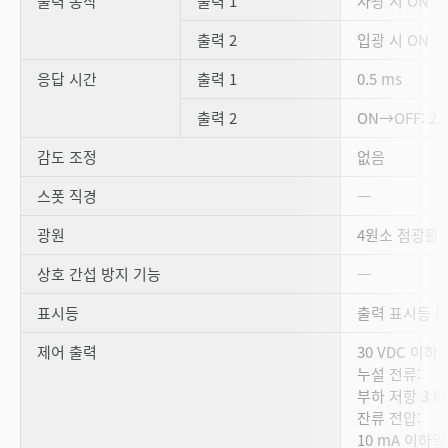
출력 동작
출력 1
차광 시 ON
출력 2
입광 시 ON
응답 시간
출력 1
0.5 ms
출력 2
ON→OFF: 2.
감도 조정
없음
스폿 직경
―
광원
4원소 점광원 적
상호 간섭 방지 기능
―
표시등
출력 표시등 (주
제어 출력
30 VDC 이하,
누설 전류:
부하 저항 3 kΩ
잔류 전압:
10 mA 이하일 때