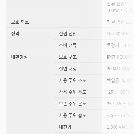
잔류 전압:
10 mA 이하일 때
보호 회로
전원 역접 보호
정격
전원 전압
10 - 30 VDC
소비 전류
투광기: 11 mA
내환경성
보호 구조
IP67 (IEC6052
절연 저항
20 MΩ 이상 (
사용 주위 조도
백열등: 5,000 
사용 주위 온도
-25 ~ +55 
보존 주위 온도
35 ~ 85 % 
사용 주위 습도
-25 ~ +75 °C
내전압
1,000 VAC, 5