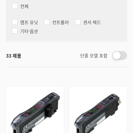
전체
앰프 유닛
컨트롤러
센서 헤드
기타·옵션
33
제품
단종 모델 포함