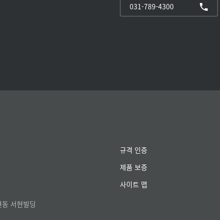
031-789-4300
규격 인증
제품 보증
사이트 맵
서현동 서현빌딩