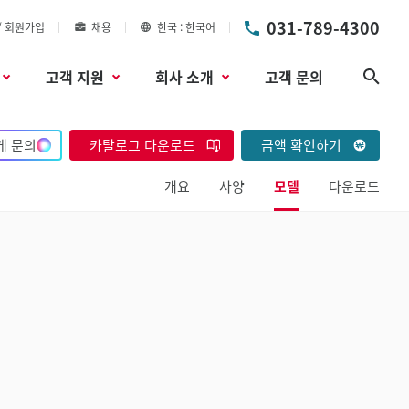
031-789-4300
/ 회원가입
채용
한국
한국어
고객 지원
회사 소개
고객 문의
검색
게 문의
카탈로그 다운로드
금액 확인하기
개요
사양
모델
다운로드