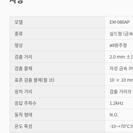
모델
EM-080AP
종류
실드형 (금속
형상
ø8원주형
검출 거리
2.0 mm ±
검출 물체
자성 금속 (
표준 검출 물체(철 1t)
10 × 10 m
응차 거리
검출 거리의 
응답 주파수
1.2kHz
동작 형태
N.O.
온도 특성
-10~+70°