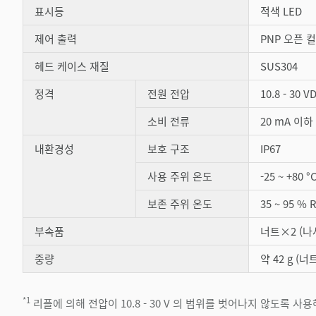
표시등
적색 LED
제어 출력
PNP 오픈 컬
헤드 케이스 재질
SUS304
정격
전원 전압
10.8 - 30 
소비 전류
20 mA 이하
내환경성
보호 구조
IP67
사용 주위 온도
-25 ~ +80
보존 주위 온도
35 ~ 95 % 
부속품
너트×2 (나
중량
약 42 g (
*1
리플에 의해 전압이 10.8 - 30 V 의 범위를 벗어나지 않도록 사