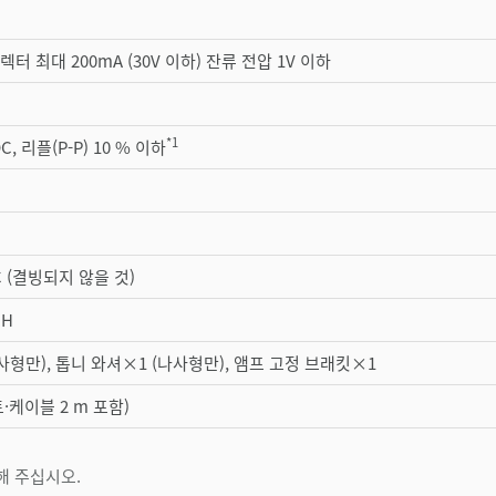
렉터 최대 200mA (30V 이하) 잔류 전압 1V 이하
*1
VDC, 리플(P-P) 10 % 이하
 °C (결빙되지 않을 것)
RH
사형만), 톱니 와셔×1 (나사형만), 앰프 고정 브래킷×1
너트·케이블 2 m 포함)
용해 주십시오.