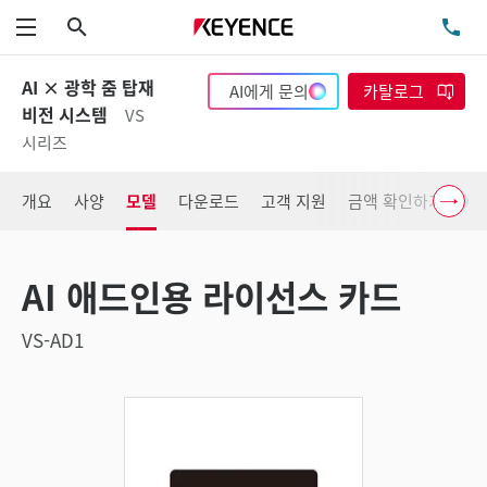
검색
TE
메뉴
AI × 광학 줌 탑재
AI에게 문의
카탈로그
비전 시스템
VS
시리즈
개요
사양
모델
다운로드
고객 지원
금액 확인하기
AI 애드인용 라이선스 카드
VS-AD1