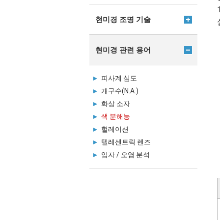
현미경 조명 기술
현미경 관련 용어
피사계 심도
개구수(N.A.)
화상 소자
색 분해능
헐레이션
텔레센트릭 렌즈
입자 / 오염 분석