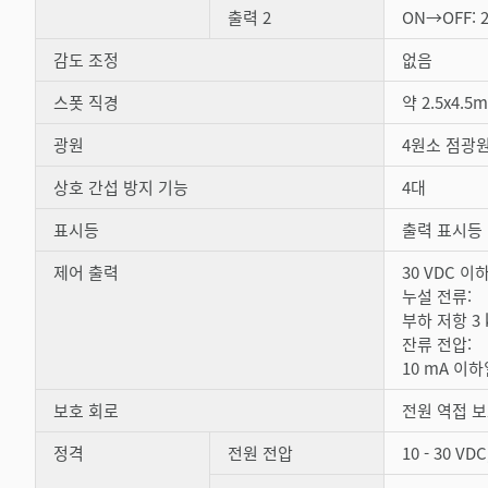
출력 2
ON→OFF: 2
감도 조정
없음
스폿 직경
약 2.5x4.5
광원
4원소 점광원 
상호 간섭 방지 기능
4대
표시등
출력 표시등 
제어 출력
30 VDC 이하
누설 전류:
부하 저항 3 k
잔류 전압:
10 mA 이하일
보호 회로
전원 역접 보
정격
전원 전압
10 - 30 VD