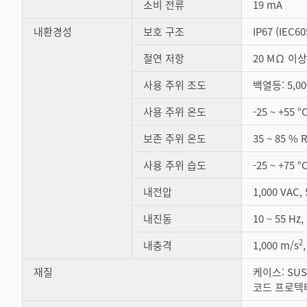
소비 전류
19 mA
내환경성
보호 구조
IP67 (IEC60
절연 저항
20 MΩ 이상 
사용 주위 조도
백열등: 5,00
사용 주위 온도
-25 ~ +55
보존 주위 온도
35 ~ 85 
사용 주위 습도
-25 ~ +75 °
내전압
1,000 VAC, 
내진동
10 ~ 55 H
2
내충격
1,000 m/s
재질
케이스: SU
코드 프로텍