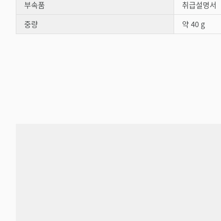
부속품
취급설명서
중량
약 40 g