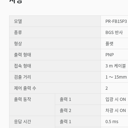
모델
PR-FB15P3
종류
BGS 반사
형상
플랫
출력 형태
PNP
접속 형태
3 m 케이블
검출 거리
1 ～ 15mm
제어 출력 수
2
출력 동작
출력 1
입광 시 ON
출력 2
차광 시 ON
응답 시간
출력 1
0.5 ms