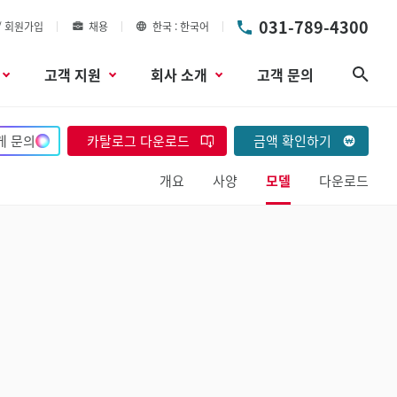
031-789-4300
/ 회원가입
채용
한국
한국어
고객 지원
회사 소개
고객 문의
검색
게 문의
카탈로그 다운로드
금액 확인하기
개요
사양
모델
다운로드