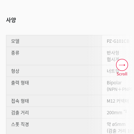
사양
모델
PZ-G101CB
종류
반사형
협시계
형상
너트형
Scroll
출력 형태
Bipolar
(NPN＋PNP)
접속 형태
M12 커넥터
*1
검출 거리
200mm
스폿 직경
약 ø5mm
(검출 거리 10