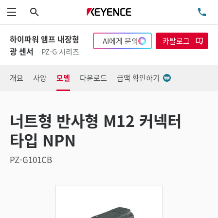
검색
TE
메뉴
하이파워 앰프 내장형
AI에게 문의
카탈로그
광 센서
PZ-G 시리즈
개요
사양
모델
다운로드
금액 확인하기
너트형 반사형 M12 커넥터
타입 NPN
PZ-G101CB