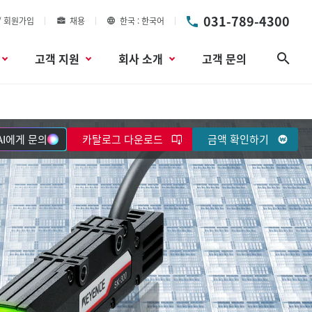
031-789-4300
/ 회원가입
채용
한국
한국어
고객 지원
회사 소개
고객 문의
검색
AI에게 문의
카탈로그 다운로드
금액 확인하기