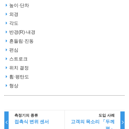
높이·단차
외경
각도
반경(R)·내경
흔들림·진동
편심
스트로크
위치 결정
휨·평탄도
형상
측정기의 종류
도입 사례
접촉식 변위 센서
고객의 목소리 「두께
편」