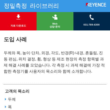
Web
031-789-4300
자료 다운로드
상담·문의
도입 사례
두께와 폭, 높이·단차, 외경, 각도, 반경(R)·내경, 흔들림, 진
동 편심, 위치 결정, 휨, 형상 등 제조 현장의 측정 항목별 과
제 해결 사례를 모았습니다. 각 측정 시 과제 해결에 가장 적
합한 측정기를 사용자의 목소리와 함께 소개합니다.
고객의 목소리
두께
폭