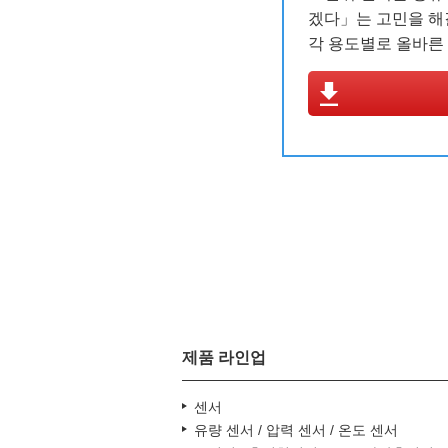
겠다」는 고민을 해
각 용도별로 올바른
031-789-4300
제품 라인업
센서
유량 센서 / 압력 센서 / 온도 센서