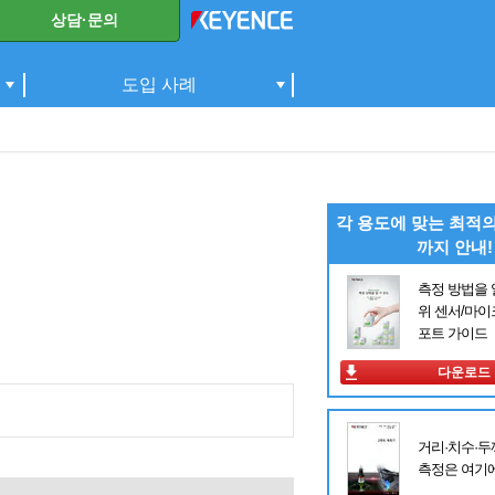
상담·문의
도입 사례
각 용도에 맞는 최적의
까지 안내!
측정 방법을 
위 센서/마이
포트 가이드
다운로드
거리·치수·두
측정은 여기