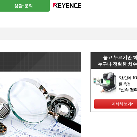
상담·문의
놓고 누르기만 
누구나 정확한 치수
3초만에 1
를 측정.
"신속·정확
자세히 보기>